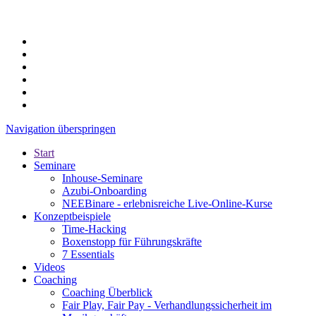
Navigation überspringen
Start
Seminare
Inhouse-Seminare
Azubi-Onboarding
NEEBinare - erlebnisreiche Live-Online-Kurse
Konzeptbeispiele
Time-Hacking
Boxenstopp für Führungskräfte
7 Essentials
Videos
Coaching
Coaching Überblick
Fair Play, Fair Pay - Verhandlungssicherheit im