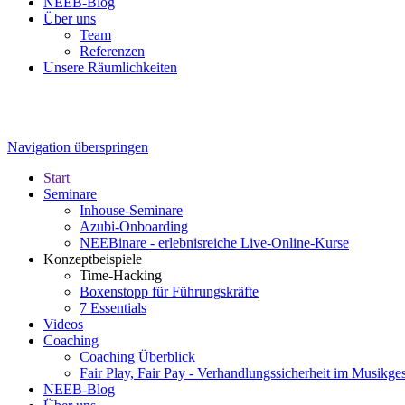
NEEB-Blog
Über uns
Team
Referenzen
Unsere Räumlichkeiten
Navigation überspringen
Start
Seminare
Inhouse-Seminare
Azubi-Onboarding
NEEBinare - erlebnisreiche Live-Online-Kurse
Konzeptbeispiele
Time-Hacking
Boxenstopp für Führungskräfte
7 Essentials
Videos
Coaching
Coaching Überblick
Fair Play, Fair Pay - Verhandlungssicherheit im Musikge
NEEB-Blog