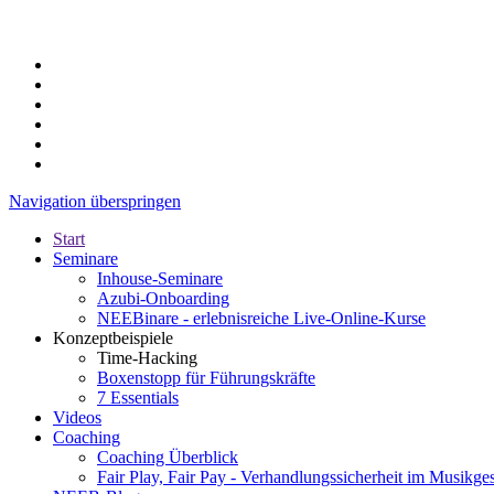
Navigation überspringen
Start
Seminare
Inhouse-Seminare
Azubi-Onboarding
NEEBinare - erlebnisreiche Live-Online-Kurse
Konzeptbeispiele
Time-Hacking
Boxenstopp für Führungskräfte
7 Essentials
Videos
Coaching
Coaching Überblick
Fair Play, Fair Pay - Verhandlungssicherheit im Musikge