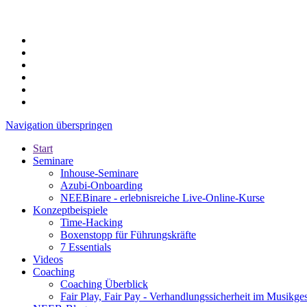
Navigation überspringen
Start
Seminare
Inhouse-Seminare
Azubi-Onboarding
NEEBinare - erlebnisreiche Live-Online-Kurse
Konzeptbeispiele
Time-Hacking
Boxenstopp für Führungskräfte
7 Essentials
Videos
Coaching
Coaching Überblick
Fair Play, Fair Pay - Verhandlungssicherheit im Musikge