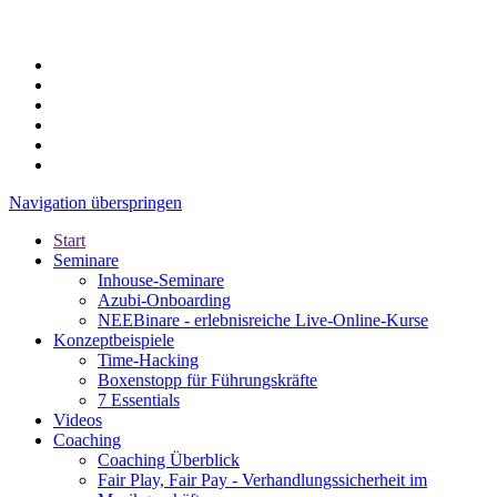
Navigation überspringen
Start
Seminare
Inhouse-Seminare
Azubi-Onboarding
NEEBinare - erlebnisreiche Live-Online-Kurse
Konzeptbeispiele
Time-Hacking
Boxenstopp für Führungskräfte
7 Essentials
Videos
Coaching
Coaching Überblick
Fair Play, Fair Pay - Verhandlungssicherheit im